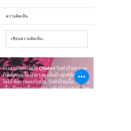
ความคิดเห็น
เขียนความคิดเห็น…
ป้ายคมชัด ภาพลักษณ์
ป้ายคมชัด ภาพลั
ชัดเจน เพิ่มความน่าเชื่อถือ
ชัดเจน เพิ่มความน
ให้สินค้า
ให้สินค้า
โรงงานพิมพ์ริบบิ้น
Qlabel
รับทำป้ายลาเบล
ป้ายติดคอเสื้อ ป้าย tag เสื้อผ้า ทุกชนิด พิมพ์
โลโก้ ข้อความลงริบบิ้น, รับทำป้ายเสื้อ, ป้ายติด
เสื้อ, ป้ายคอเสื้อราคาถูก, ผลิตป้าย label, ป้าย
ยี่ห้อเสื้อ รับพิมพ์ริบบิ้น สกรีนริบบิ้น โบว์ ด้วย
ประสบการณ์หลายปี ที่เราได้พัฒนามาตรฐาน
ให้ได้รับความไว้วางใจจากหลากหลายองค์กร
ป้ายติดคอเสื้อ, ป้ายยี่ห้อสินค้า, ริบบิ้นสินค้า,