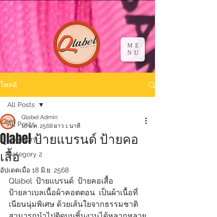
ME
NU
โพสต์
All Posts
Qlabel Admin
All Posts
10 ม.ค. 2568
ยาว 1 นาที
Qlabel ป้ายแบรนด์ ป้ายคอ
Category 1
เสื้อ
Category 2
อัปเดตเมื่อ
18 มิ.ย. 2568
Qlabel  ป้ายแบรนด์  ป้ายคอเสื้อ 
ป้ายลาเบลเนื้อผ้าคอตตอน  เป็นผ้าเนื้อที่
เนียนนุ่มพิเศษ ด้วยเส้นใยจากธรรมชาติ
สามารถนำไปติดบนชิ้นงานได้หลากหลาย