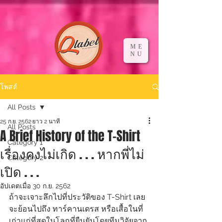
ME
NU
โพสต์
All Posts
25 ก.ย. 2562
ยาว 2 นาที
All Posts
A Brief History of the T-Shirt
Category 1
เรื่องคงไม่เกิด . . . หากพี่ไม่
Category 2
เปิด . . .
อัปเดตเมื่อ
30 ก.ย. 2562
ถ้าจะเจาะลึกไปที่ประวัติของ T-Shirt เลย 
จะย้อนไปถึง ทาร์คานเดรส หรือเสื้อในที่
เก่าแก่ที่สุดในโลกที่ยืนยันโดยทีมวิจัยจาก