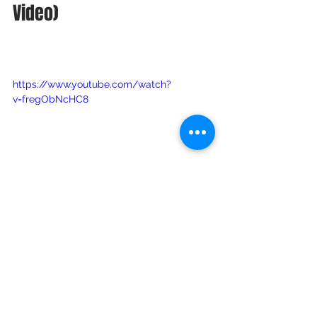
Video)
https://www.youtube.com/watch?
v=fregObNcHC8
Nirvana - The Man Who 
Sold The World (MTV 
Unplugged)