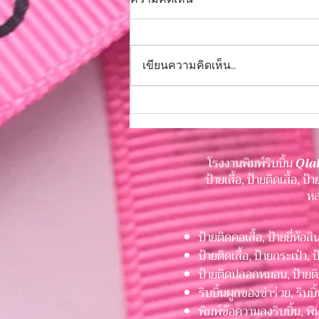
มีโปรดีมาฝาก
โปรโมชั่นสุดคุ้ม ฉลองครบ 6 ปีมี
โปรดีมาฝาก ฉลองครบ 6 ปี จัดโปร
เขียนความคิดเห็น…
พิเศษให้แบรนด์คุณ สั่งผลิตป้า
ยลาเบลสกรีน รับส่วนลดทันที 6% (
เฉพาะวันที่ 6 - 16 สิงหาคม 2569
เท่านั้น ) งานสกรีนคมชัด สีสวย
ทนทาน ควบคุมคุณ
โรงงานพิมพ์ริบบิ้น
Qla
ป้ายเสื้อ, ป้ายติดเสื้อ, 
หล
ป้ายติดคอเสื้อ, ป้ายยี่ห้อส
ป้ายติดเสื้อ, ป้ายกระเป๋า, 
ป้ายติดปลอกหมอน, ป้ายติดผ้
ริบบิ้นผูกของชำร่วย, ริบบิ
พิมพ์ข้อความลงริบบิ้น, พิม