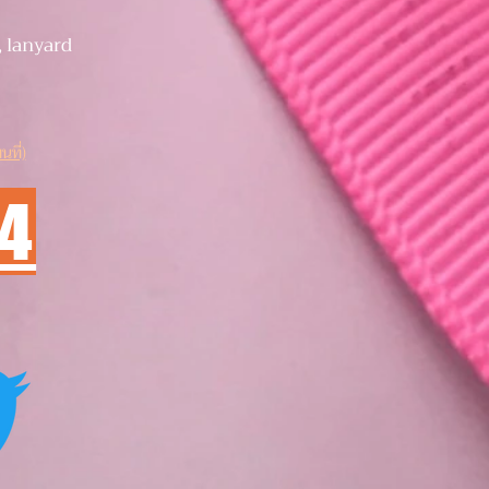
, lanyard
นที่)
74