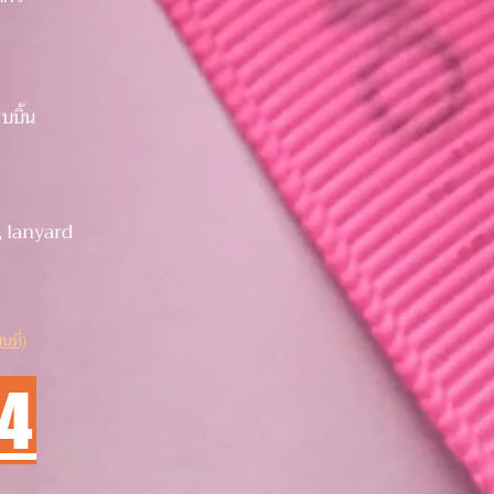
ิบบิ้น
, lanyard
นที่)
74