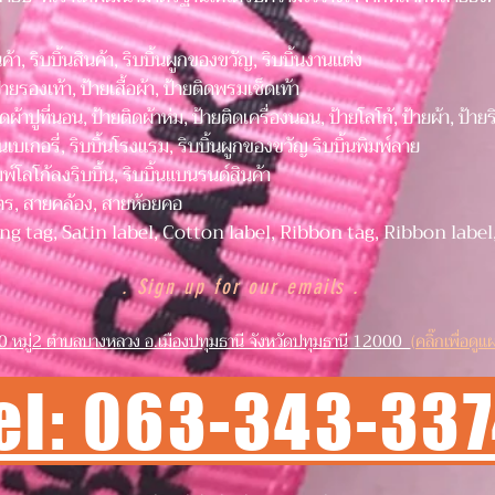
ินค้า, ริบบิ้นสินค้า, ริบบิ้นผูกของขวัญ, ริบบิ้นงานแต่ง
ป้ายรองเท้า, ป้ายเสื้อผ้า, ป้ายติดพรมเช็ดเท้า
าปูที่นอน, ป้ายติดผ้าห่ม, ป้ายติดเครื่องนอน, ป้ายโลโก้, ป้ายผ้า, ป้ายร
้นเบเกอรี่, ริบบิ้นโรงแรม, ริบบิ้นผูกของขวัญ ริบบิ้นพิมพ์ลาย
พ์โลโก้ลงริบบิ้น, ริบบิ้นแบนรนด์สินค้า
ตร, สายคล้อง, สายห้อยคอ
ng tag, Satin label, Cotton label, Ribbon tag, Ribbon label
. Sign up for our emails .
0 หมู่2 ตำบลบางหลวง อ.เมืองปทุมธานี จังหวัดปทุมธานี 12000
(คลิ๊กเพื่อดูแผ
el: 063-343-33