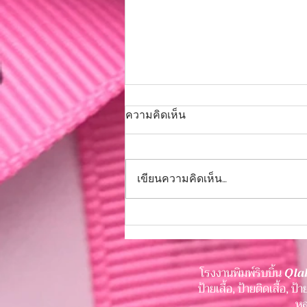
โปรโมชั่นสุดคุ้ม ฉลองครบ 6 ปี
ความคิดเห็น
มีโปรดีมาฝาก
โปรโมชั่นสุดคุ้ม ฉลองครบ 6 ปีมี
โปรดีมาฝาก ฉลองครบ 6 ปี จัดโปร
เขียนความคิดเห็น…
พิเศษให้แบรนด์คุณ สั่งผลิตป้า
ยลาเบลสกรีน รับส่วนลดทันที 6% (
เฉพาะวันที่ 6 - 16 สิงหาคม 2569
เท่านั้น ) งานสกรีนคมชัด สีสวย
ทนทาน ควบคุมคุณ
โรงงานพิมพ์ริบบิ้น
Qla
ป้ายเสื้อ, ป้ายติดเสื้อ, 
หล