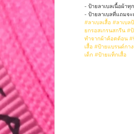
- ป้ายลาเบลเนื้อผ้าท
- ป้ายลาเบลที่แถมจะเ
#ลาเบลเสื้อ
#ลาเบลป้
ยกรอสเกรนสกรีน
#ป
ทำจากผ้าค้อตต้อน
#
เสื้อ
#ป้ายแบรนด์กาง
เด็ก
#ป้ายแท็กเสื้อ