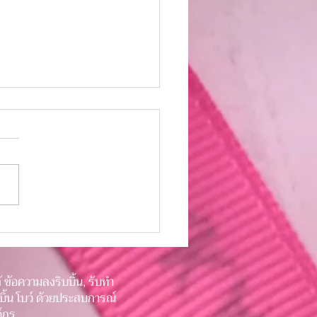
คมชัด ภาพลักษณ์ชัดเจน
ความน่าเชื่อถือให้สินค้า
้ ข้อความลงริบบิ้น, รับทำ
ริบบิ้น โบว์ ด้วยประสบการณ์
์กร