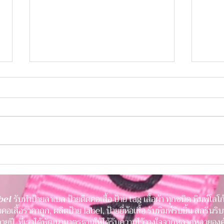
ป้ายคมชัด ภาพลักษณ์ชัดเจน
ป้าย
เพิ่มความน่าเชื่อถือให้สินค้า
เพิ่ม
bel
รับทำป้ายลาเบล ป้ายติดคอเสื้อ ป้าย tag เสื้อผ้า ทุกชนิด พิมพ์โลโก
ป้ายคอเสื้อราคาถูก, ผลิตป้าย label, ป้ายยี่ห้อเสื้อ รับพิมพ์ริบบิ้น สกรีน
ายปี ที่เราได้พัฒนามาตรฐานให้ได้รับความไว้วางใจจากหลากหลายองค