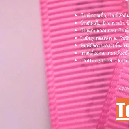
ป้ายติดคอเสื้อ, ป้ายยี่ห้อส
ป้ายติดเสื้อ, ป้ายกระเป๋า, 
ป้ายติดปลอกหมอน, ป้ายติดผ้
ริบบิ้นผูกของชำร่วย, ริบบิ
พิมพ์ข้อความลงริบบิ้น, พิม
สายคล้องคอ, สายคล้องบั
Clothing label, Clothi
7/2
9
T