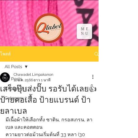
ME
NU
โพสต์
All Posts
Chawadet Limpakanon
All Posts
11 ม.ค. 2566
ยาว 1 นาที
เสร็จปุ๊บส่งปั๊บ รอรับได้เลย👍
Category 1
ป้ายคอเสื้อ ป้ายแบรนด์ ป้า
Category 2
ยลาเบล
มีเนื้อผ้าให้เลือกทั้ง ซาติน, กรอสเกรน, ลา
เบล และคอตตอน
ความยาวต่อม้วนเริ่มต้นที่ 33 หลา (30 