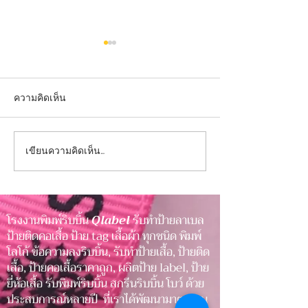
ความคิดเห็น
เขียนความคิดเห็น…
ป้ายคมชัด ภาพลักษณ์
ป้ายคมชัด ภาพลั
ชัดเจน เพิ่มความน่าเชื่อถือ
ชัดเจน เพิ่มความน
ให้สินค้า
ให้สินค้า
โรงงานพิมพ์ริบบิ้น
Qlabel
รับทำป้ายลาเบล
ป้ายติดคอเสื้อ ป้าย tag เสื้อผ้า ทุกชนิด พิมพ์
โลโก้ ข้อความลงริบบิ้น, รับทำป้ายเสื้อ, ป้ายติด
เสื้อ, ป้ายคอเสื้อราคาถูก, ผลิตป้าย label, ป้าย
ยี่ห้อเสื้อ รับพิมพ์ริบบิ้น สกรีนริบบิ้น โบว์ ด้วย
ประสบการณ์หลายปี ที่เราได้พัฒนามาตรฐาน