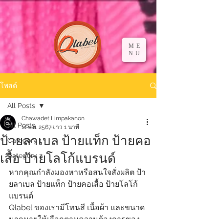
ME
NU
โพสต์
All Posts
Chawadet Limpakanon
All Posts
11 พ.ย. 2567
ยาว 1 นาที
ป้ายลาเบล ป้ายแท็ก ป้ายคอ
Category 1
เสื้อ ป้ายโลโก้แบรนด์
Category 2
หากคุณกำลังมองหาหรือสนใจสั่งผลิต ป้า
ยลาเบล ป้ายแท็ก ป้ายคอเสื้อ ป้ายโลโก้
แบรนด์
Qlabel ของเรามีโทนสี เนื้อผ้า และขนาด