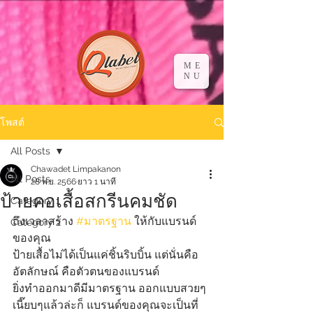
ME
NU
โพสต์
All Posts
Chawadet Limpakanon
All Posts
28 พ.ย. 2566
ยาว 1 นาที
ป้ายคอเสื้อสกรีนคมชัด
Category 1
ถึงเวลาสร้าง 
#มาตรฐาน
 ให้กับแบรนด์
Category 2
ของคุณ
ป้ายเสื้อไม่ได้เป็นแค่ชิ้นริบบิ้น แต่นั่นคือ
อัตลักษณ์ คือตัวตนของแบรนด์
ยิ่งทำออกมาดีมีมาตรฐาน ออกแบบสวยๆ
เนี๊ยบๆแล้วล่ะก็ แบรนด์ของคุณจะเป็นที่