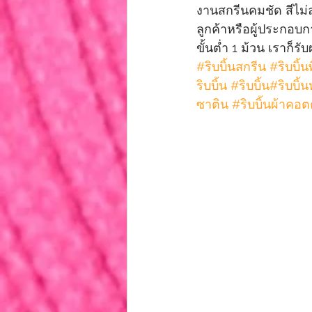
งานสกรีนคมชัด สีไม่ล
ลูกค้าหรือผู้ประกอบ
ขั้นต่ำ 1 ม้วน เราก็รั
#ริบบิ้นสกรีน
#ริบบิ้
ริบบิ้น
#ริบบิ้น
#ร
ิบบิ้
ซาติน
#ริบบิ้นผ้าคอ