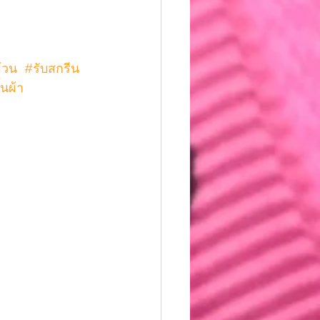
ม้วน
#รับสกรีน
้นผ้า