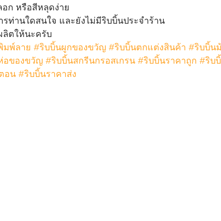
อก หรือสีหลุดง่าย
การท่านใดสนใจ และยังไม่มีริบบิ้นประจำร้าน
บผลิตให้นะครับ
นพิมพ์ลาย
#ริบบิ้นผูกของขวัญ
#ริบบิ้นตกแต่งสินค้า
#ริบบิ้น
นห่อของขวัญ 
#ริบบิ้นสกรีนกรอสเกรน
#ริบบิ้นราคาถูก
#ริบบิ
ตตอน
#ริบบิ้นราคาส่ง