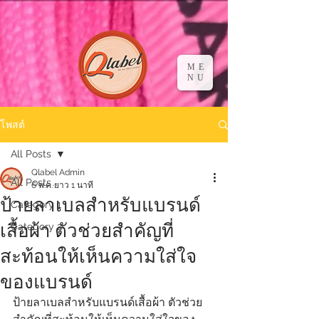
ME
NU
โพสต์
All Posts
Qlabel Admin
All Posts
6 พ.ค.
ยาว 1 นาที
ป้ายลาเบลสำหรับแบรนด์
Category 1
เสื้อผ้า ตัวช่วยสำคัญที่
Category 2
สะท้อนให้เห็นความใส่ใจ
ของแบรนด์
ป้ายลาเบลสำหรับแบรนด์เสื้อผ้า ตัวช่วย