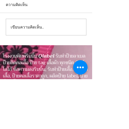
ความคิดเห็น
เขียนความคิดเห็น…
ป้ายคมชัด ภาพลักษณ์
ป้ายคมชัด ภาพลั
ชัดเจน เพิ่มความน่าเชื่อถือ
ชัดเจน เพิ่มความน
ให้สินค้า
ให้สินค้า
โรงงานพิมพ์ริบบิ้น
Qlabel
รับทำป้ายลาเบล
ป้ายติดคอเสื้อ ป้าย tag เสื้อผ้า ทุกชนิด พิมพ์
โลโก้ ข้อความลงริบบิ้น, รับทำป้ายเสื้อ, ป้ายติด
เสื้อ, ป้ายคอเสื้อราคาถูก, ผลิตป้าย label, ป้าย
ยี่ห้อเสื้อ รับพิมพ์ริบบิ้น สกรีนริบบิ้น โบว์ ด้วย
ประสบการณ์หลายปี ที่เราได้พัฒนามาตรฐาน
ให้ได้รับความไว้วางใจจากหลากหลายองค์กร
ป้ายติดคอเสื้อ, ป้ายยี่ห้อสินค้า, ริบบิ้นสินค้า,
ริบบิ้นผูกของขวัญ, ริบบิ้นงานแต่ง
ป้ายติดเสื้อ, ป้ายกระเป๋า, ป้ายรองเท้า, ป้าย